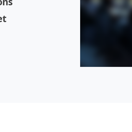
ons
et