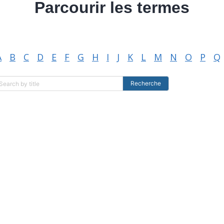
Parcourir les termes
A
B
C
D
E
F
G
H
I
J
K
L
M
N
O
P
Q
Recherche