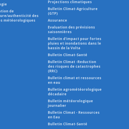
Projections climatiques
ogie
Bulletin Climat-Agriculture
ation de
(GTP)
ture/authenticité des
s météorologiques
Assurance
Evaluation des prévisions
saisonnières
Bulletin d'impact pour fortes
pluies et inondations dans le
bassin de la Volta
Bulletin Climat-Santé
Bulletin Climat -Reduction
des risques de catastrophes
(RRC)
Bulletin climat et ressources
en eau
Bulletin agrométéorologique
décadaire
Bulletin météorologique
journalier
Bulletin Climat - Ressources
en Eau
Bulletin Climat-Santé