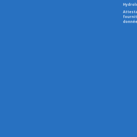
Hydrol
Attest
fourni
donnée