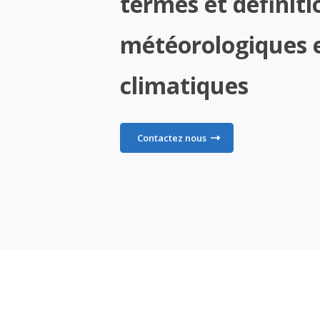
termes et définiti
météorologiques 
climatiques
Contactez nous