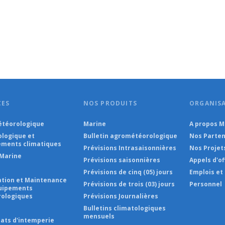
CES
NOS PRODUITS
ORGANIS
téorologique
Marine
A propos 
ologique et
Bulletin agrométéorologique
Nos Parten
ments climatiques
Prévisions Intrasaisonnières
Nos Projet
Marine
Prévisions saisonnières
Appels d'of
Prévisions de cinq (05) jours
Emplois et
lation et Maintenance
Prévisions de trois (03) jours
Personnel
uipements
ologiques
Prévisions Journalières
s
Bulletins climatologiques
mensuels
cats d'intemperie