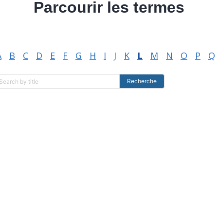
Parcourir les termes
A
B
C
D
E
F
G
H
I
J
K
L
M
N
O
P
Q
Recherche