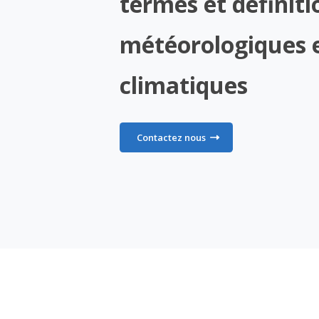
termes et définiti
météorologiques 
climatiques
Contactez nous