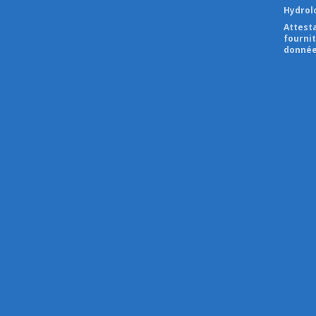
Hydrol
Attest
fourni
donnée