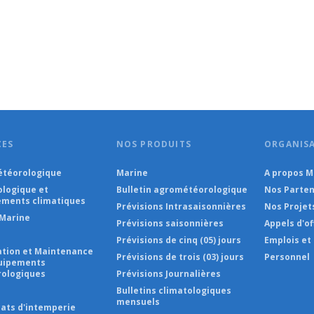
CES
NOS PRODUITS
ORGANIS
téorologique
Marine
A propos 
ologique et
Bulletin agrométéorologique
Nos Parten
ments climatiques
Prévisions Intrasaisonnières
Nos Projet
Marine
Prévisions saisonnières
Appels d'of
Prévisions de cinq (05) jours
Emplois et
lation et Maintenance
Prévisions de trois (03) jours
Personnel
uipements
ologiques
Prévisions Journalières
s
Bulletins climatologiques
mensuels
cats d'intemperie