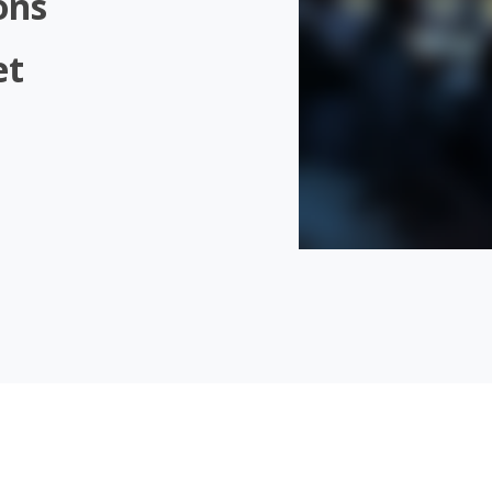
ons
et