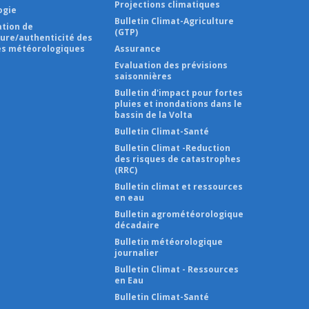
Projections climatiques
ogie
Bulletin Climat-Agriculture
ation de
(GTP)
ture/authenticité des
s météorologiques
Assurance
Evaluation des prévisions
saisonnières
Bulletin d'impact pour fortes
pluies et inondations dans le
bassin de la Volta
Bulletin Climat-Santé
Bulletin Climat -Reduction
des risques de catastrophes
(RRC)
Bulletin climat et ressources
en eau
Bulletin agrométéorologique
décadaire
Bulletin météorologique
journalier
Bulletin Climat - Ressources
en Eau
Bulletin Climat-Santé