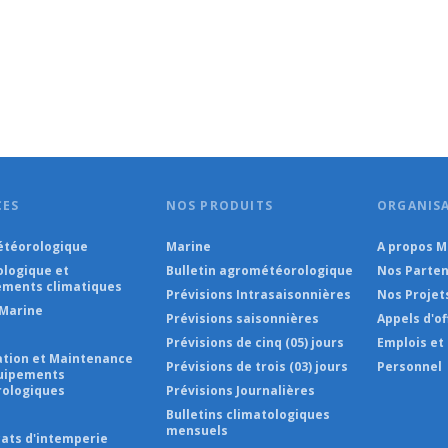
CES
NOS PRODUITS
ORGANIS
téorologique
Marine
A propos 
ologique et
Bulletin agrométéorologique
Nos Parten
ments climatiques
Prévisions Intrasaisonnières
Nos Projet
Marine
Prévisions saisonnières
Appels d'of
Prévisions de cinq (05) jours
Emplois et
lation et Maintenance
Prévisions de trois (03) jours
Personnel
uipements
ologiques
Prévisions Journalières
s
Bulletins climatologiques
mensuels
cats d'intemperie