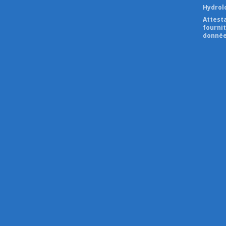
Hydrol
Attest
fourni
donnée