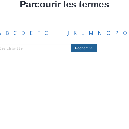
Parcourir les termes
A
B
C
D
E
F
G
H
I
J
K
L
M
N
O
P
Q
Recherche