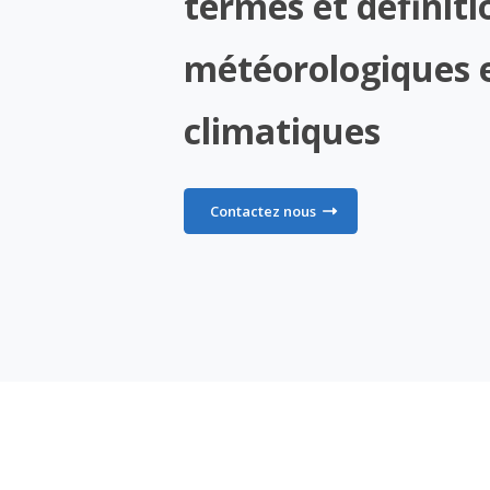
termes et définiti
météorologiques 
climatiques
Contactez nous