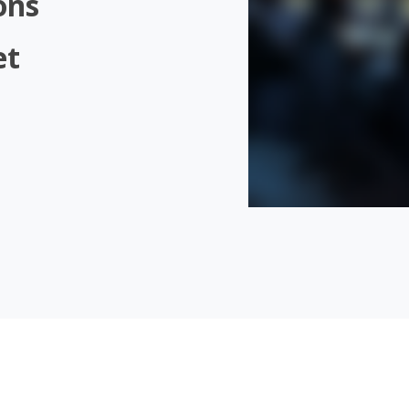
ons
et