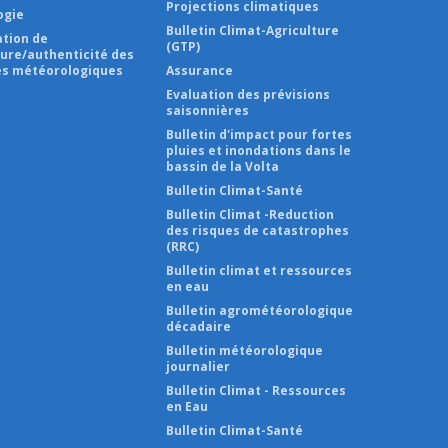
Projections climatiques
ogie
Bulletin Climat-Agriculture
ation de
(GTP)
ture/authenticité des
s météorologiques
Assurance
Evaluation des prévisions
saisonnières
Bulletin d'impact pour fortes
pluies et inondations dans le
bassin de la Volta
Bulletin Climat-Santé
Bulletin Climat -Reduction
des risques de catastrophes
(RRC)
Bulletin climat et ressources
en eau
Bulletin agrométéorologique
décadaire
Bulletin météorologique
journalier
Bulletin Climat - Ressources
en Eau
Bulletin Climat-Santé