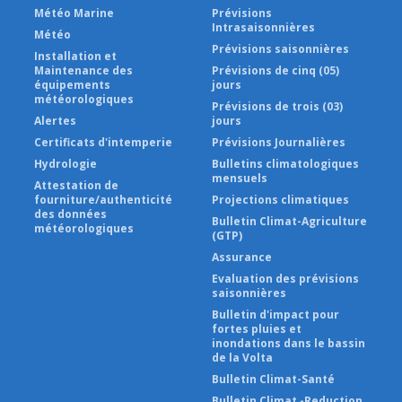
Météo Marine
Prévisions
Intrasaisonnières
Météo
Prévisions saisonnières
Installation et
Maintenance des
Prévisions de cinq (05)
équipements
jours
météorologiques
Prévisions de trois (03)
Alertes
jours
Certificats d'intemperie
Prévisions Journalières
Hydrologie
Bulletins climatologiques
mensuels
Attestation de
fourniture/authenticité
Projections climatiques
des données
Bulletin Climat-Agriculture
météorologiques
(GTP)
Assurance
Evaluation des prévisions
saisonnières
Bulletin d'impact pour
fortes pluies et
inondations dans le bassin
de la Volta
Bulletin Climat-Santé
Bulletin Climat -Reduction