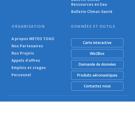
Ressources en Eau
Bulletin Climat-Santé
ORGANISATION
DONNÉES ET OUTILS
A propos METEO TOGO
Carte interactive
Nos Partenaires
Nos Projets
Wis2Box
Appels d'offres
Demande de données
Emplois et stages
Personnel
Produits aéronautiques
Contactez nous
© METEO TOGO (Agence Nationale de la Météorologie) 2026
Alimenté par Climweb v1.2.1