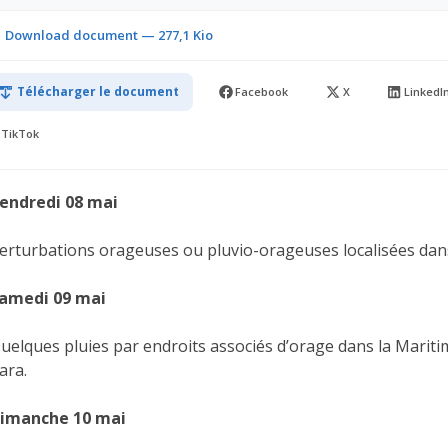
Download document — 277,1 Kio
Télécharger le document
Facebook
X
LinkedI
TikTok
endredi 08 mai
erturbations orageuses ou pluvio-orageuses localisées dans
amedi 09 mai
uelques pluies par endroits associés d’orage dans la Maritime
ara.
imanche 10 mai