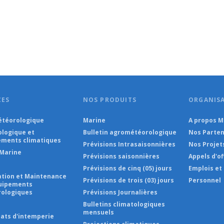
CES
NOS PRODUITS
ORGANIS
téorologique
Marine
A propos 
ologique et
Bulletin agrométéorologique
Nos Parten
ments climatiques
Prévisions Intrasaisonnières
Nos Projet
Marine
Prévisions saisonnières
Appels d'of
Prévisions de cinq (05) jours
Emplois et
lation et Maintenance
Prévisions de trois (03) jours
Personnel
uipements
ologiques
Prévisions Journalières
s
Bulletins climatologiques
mensuels
cats d'intemperie