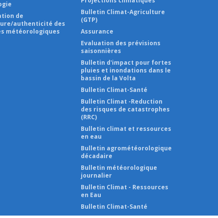
Projections climatiques
ogie
Bulletin Climat-Agriculture
ation de
(GTP)
ture/authenticité des
s météorologiques
Assurance
Evaluation des prévisions
saisonnières
Bulletin d'impact pour fortes
pluies et inondations dans le
bassin de la Volta
Bulletin Climat-Santé
Bulletin Climat -Reduction
des risques de catastrophes
(RRC)
Bulletin climat et ressources
en eau
Bulletin agrométéorologique
décadaire
Bulletin météorologique
journalier
Bulletin Climat - Ressources
en Eau
Bulletin Climat-Santé