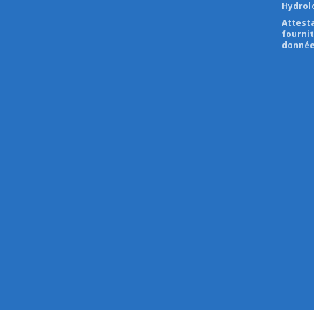
Hydrol
Attest
fourni
donnée