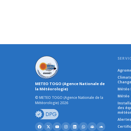
SERVI
Agromé
Climat
Change
METEO TOGO (Agence Nationale de
la Météorologie)
Météo 
Météo
© METEO TOGO (Agence Nationale de la
Météorologie) 2026
Instal
des éq
météor
Alerte
Certifi