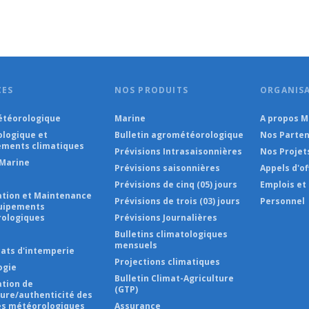
CES
NOS PRODUITS
ORGANIS
téorologique
Marine
A propos 
ologique et
Bulletin agrométéorologique
Nos Parten
ments climatiques
Prévisions Intrasaisonnières
Nos Projet
Marine
Prévisions saisonnières
Appels d'of
Prévisions de cinq (05) jours
Emplois et
lation et Maintenance
Prévisions de trois (03) jours
Personnel
uipements
ologiques
Prévisions Journalières
s
Bulletins climatologiques
mensuels
cats d'intemperie
Projections climatiques
ogie
Bulletin Climat-Agriculture
ation de
(GTP)
ture/authenticité des
s météorologiques
Assurance