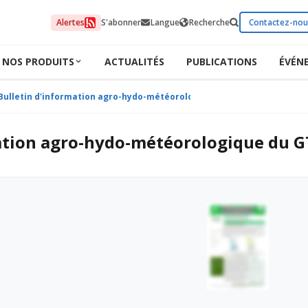
Alertes
S'abonner
Langue
Recherche
Contactez-nou
NOS PRODUITS
ACTUALITÉS
PUBLICATIONS
ÉVÉN
Bulletin d'information agro-hydo-météorologique du GTP du 23 avril 2
ation agro-hydo-météorologique du GT