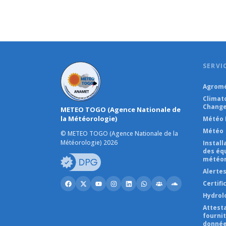
SERVI
Agromé
Climat
Change
METEO TOGO (Agence Nationale de
la Météorologie)
Météo 
Météo
© METEO TOGO (Agence Nationale de la
Météorologie) 2026
Instal
des éq
météor
Alerte
Certifi
Hydrol
Attest
fourni
donnée