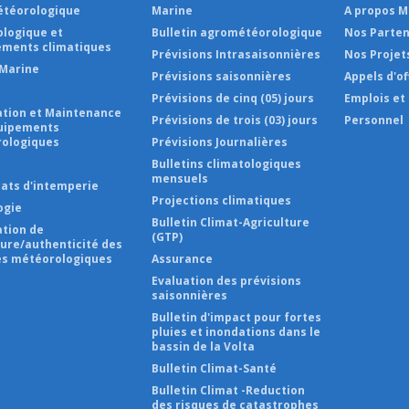
téorologique
Marine
A propos 
ologique et
Bulletin agrométéorologique
Nos Parten
ments climatiques
Prévisions Intrasaisonnières
Nos Projet
Marine
Prévisions saisonnières
Appels d'of
Prévisions de cinq (05) jours
Emplois et
lation et Maintenance
Prévisions de trois (03) jours
Personnel
uipements
ologiques
Prévisions Journalières
s
Bulletins climatologiques
mensuels
cats d'intemperie
Projections climatiques
ogie
Bulletin Climat-Agriculture
ation de
(GTP)
ture/authenticité des
s météorologiques
Assurance
Evaluation des prévisions
saisonnières
Bulletin d'impact pour fortes
pluies et inondations dans le
bassin de la Volta
Bulletin Climat-Santé
Bulletin Climat -Reduction
des risques de catastrophes