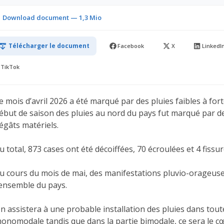
Download document — 1,3 Mio
Télécharger le document
Facebook
X
LinkedI
TikTok
e mois d’avril 2026 a été marqué par des pluies faibles à for
ébut de saison des pluies au nord du pays fut marqué par de
égâts matériels.
u total, 873 cases ont été décoiffées, 70 écroulées et 4 fissur
u cours du mois de mai, des manifestations pluvio-orageus
’ensemble du pays.
n assistera à une probable installation des pluies dans toute
onomodale tandis que dans la partie bimodale, ce sera le cœu