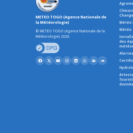
Agromé
Climat
Change
METEO TOGO (Agence Nationale de
la Météorologie)
Météo 
Météo
© METEO TOGO (Agence Nationale de la
Météorologie) 2026
Instal
des éq
météor
Alerte
Certifi
Hydrol
Attest
fourni
donnée