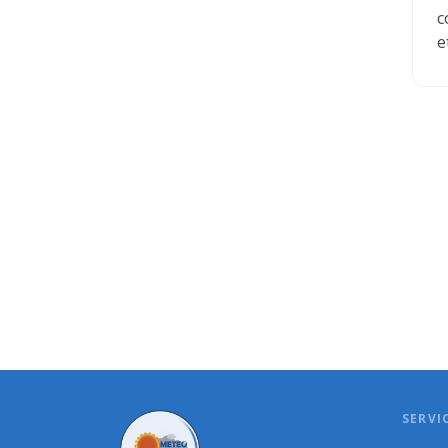
c
e
SERVI