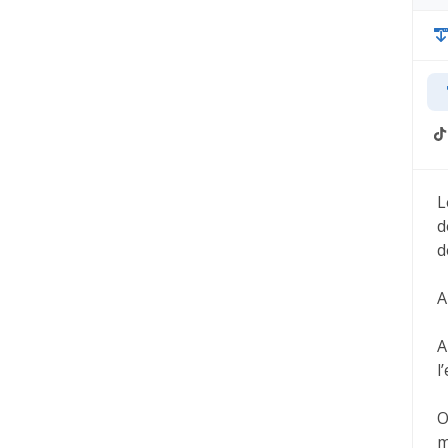
L
d
d
A
A
l
O
m