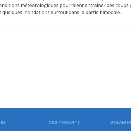
onditions météorologiques pourraient entrainer des coups d
t quelques inondations surtout dans la partie bimodale.
CES
NOS PRODUITS
ORGANIS