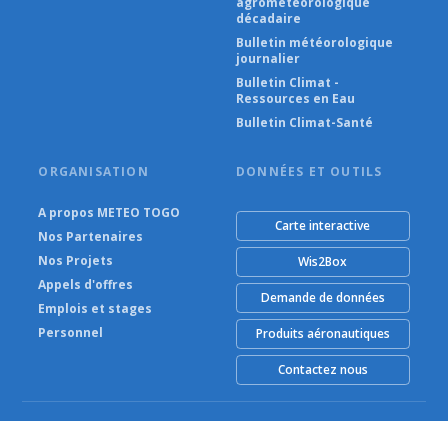
agrométéorologique
décadaire
Bulletin météorologique
journalier
Bulletin Climat -
Ressources en Eau
Bulletin Climat-Santé
ORGANISATION
DONNÉES ET OUTILS
A propos METEO TOGO
Carte interactive
Nos Partenaires
Nos Projets
Wis2Box
Appels d'offres
Demande de données
Emplois et stages
Personnel
Produits aéronautiques
Contactez nous
© METEO TOGO (Agence Nationale de la Météorologie) 2026