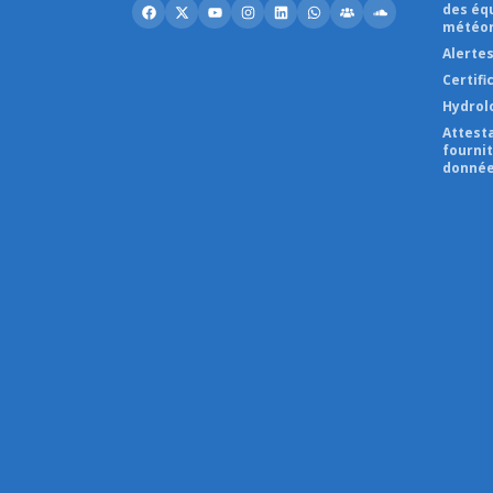
des éq
météor
Alerte
Certifi
Hydrol
Attest
fourni
donnée