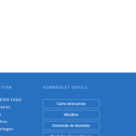
ATION
DONNÉES ET OUTILS
METEO TOGO
Carte interactive
aires
s
Wis2Box
fres
Demande de données
 stages