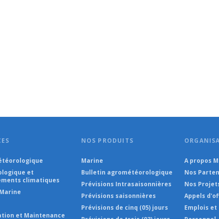
CES
NOS PRODUITS
ORGANIS
téorologique
Marine
A propos 
ologique et
Bulletin agrométéorologique
Nos Parten
ments climatiques
Prévisions Intrasaisonnières
Nos Projet
Marine
Prévisions saisonnières
Appels d'of
Prévisions de cinq (05) jours
Emplois et
lation et Maintenance