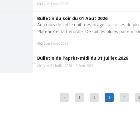
4 vues
1 Août 2026
Bulletin du soir du 01 Aout 2026
Au cours de cette nuit, des orages associés de plu
Plateaux et la Centrale. De faibles pluies par endro
2 vues
1 Août 2026
Bulletin de l'après-midi du 31 Juillet 2026
1 vues
31 Juillet 2026 – 1 Août 2026
«
1
2
3
4