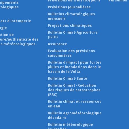
Prévisions de trois (03) jours
Personnel
uipements
ologiques
Prévisions Journalières
s
Bulletins climatologiques
mensuels
cats d'intemperie
Projections climatiques
ogie
Bulletin Climat-Agriculture
ation de
(GTP)
ture/authenticité des
s météorologiques
Assurance
Evaluation des prévisions
saisonnières
Bulletin d'impact pour fortes
pluies et inondations dans le
bassin de la Volta
Bulletin Climat-Santé
Bulletin Climat -Reduction
des risques de catastrophes
(RRC)
Bulletin climat et ressources
en eau
Bulletin agrométéorologique
décadaire
Bulletin météorologique