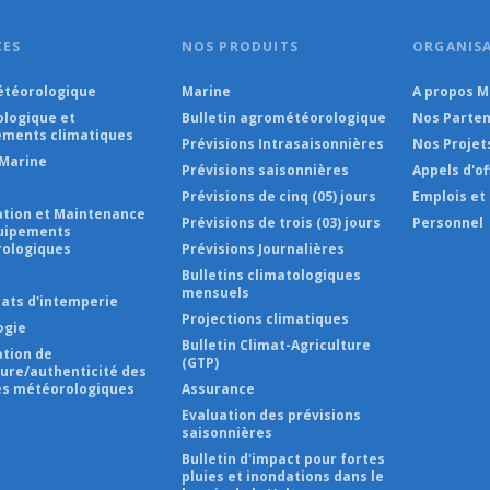
CES
NOS PRODUITS
ORGANIS
téorologique
Marine
A propos 
ologique et
Bulletin agrométéorologique
Nos Parten
ments climatiques
Prévisions Intrasaisonnières
Nos Projet
Marine
Prévisions saisonnières
Appels d'of
Prévisions de cinq (05) jours
Emplois et
lation et Maintenance
Prévisions de trois (03) jours
Personnel
uipements
ologiques
Prévisions Journalières
s
Bulletins climatologiques
mensuels
cats d'intemperie
Projections climatiques
ogie
Bulletin Climat-Agriculture
ation de
(GTP)
ture/authenticité des
s météorologiques
Assurance
Evaluation des prévisions
saisonnières
Bulletin d'impact pour fortes
pluies et inondations dans le