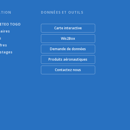
ATION
DONNÉES ET OUTILS
METEO TOGO
Carte interactive
aires
s
Wis2Box
fres
Demande de données
 stages
Produits aéronautiques
Contactez nous