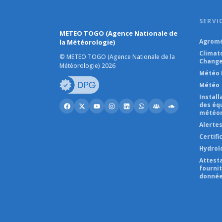
SERVI
METEO TOGO (Agence Nationale de
Agromé
la Météorologie)
Climat
© METEO TOGO (Agence Nationale de la
Change
Météorologie) 2026
Météo 
Météo
Instal
des éq
météor
Alerte
Certifi
Hydrol
Attest
fourni
donnée