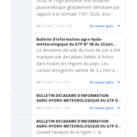
2026, le Togo présente une situation
pluviométrique globalement déficitaire par
rapport à la normale 1991-2020, avec …
En savoir plus
13 vues
13 Juillet 2026
Bulletin d'information agro-hydo-
météorologique du GTP N° 08 du 23 Juin
2026
La deuxième décade du mois de juin a été
marquée par des pluies faibles à fortes
dans toutes les régions du pays. Les
cumuls enregistrés varient de 3,2 mm à …
En savoir plus
16 vues
23 Juin 2026
BULLETIN DECADAIRE D’INFORMATION
AGRO-HYDRO-METEOROLOGIQUE DU GTP DU
12 JUIN 2026
En savoir plus
27 vues
12 Juin 2026
BULLETIN DECADAIRE D’INFORMATION
AGRO-HYDRO-METEOROLOGIQUE DU GTP DU
22 MAI
Suivant l’analyse de la figure 1, la