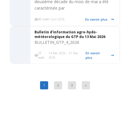
deuxième décade du mois de mai a été
caractérisée par
En savoir plus
30 vues
1 Juin 2026
Bulletin d'information agro-hydo-
météorologique du GTP du 13 Mai 2026
BULLETIN_GTP_4_2026
En savoir
27
14 Mai 2026 – 31 Mai
vues
2026
plus
1
2
3
»