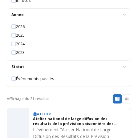
In focus
Année
2026
2025
2024
2023
Statut
Événements passés
Affichage du 21 résultat
ATELIER
Atelier national de large diffusion des
résultats de la prévision saisonnière des
caractéristiques agro-hydro-climatiques de la
L'événement "Atelier National de Large
grande saison des pluies aux agriculteurs au
Diffusion des Résultats de la Prévision