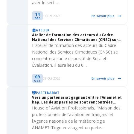
avec le sect…
14
En savoir plus
14 Déc 2023
DÉC
ATELIER
Atelier de formation des acteurs du Cadre
National des Services Climatiques (CNSC) sur
le dispositif de Suivi et Evaluation (les 09, 10 et
L'atelier de formation des acteurs du Cadre
11 octobre 2023) à Adéticopé, hôtel Amoukadi
National des Services Climatiques (CNSC) se
concentrera sur le dispositif de Suivi et
Évaluation. Il aura lieu du 0…
09
En savoir plus
09 Oct 2023
OCT
PARTENARIAT
Vers un partenariat gagnant entre l’Anamet et
hap. Les deux parties se sont rencontrées
pour examiner la convention de partenariat
House of Aviation Professionals, “Maison des
professionnels de l’aviation en français” et
l’Agence nationale de la météorologie
ANAMET-Togo envisagent un parte…