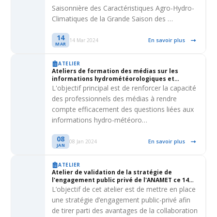
sud togo
Saisonnière des Caractéristiques Agro-Hydro-
Climatiques de la Grande Saison des …
14
En savoir plus
14 Mar 2024
MAR
ATELIER
Ateliers de formation des médias sur les
informations hydrométéorologiques et
climatiques au niveau national et local
L'objectif principal est de renforcer la capacité
des professionnels des médias à rendre
compte efficacement des questions liées aux
informations hydro-météoro…
08
En savoir plus
08 Jan 2024
JAN
ATELIER
Atelier de validation de la stratégie de
l'engagement public privé de l'ANAMET ce 14
décembre 2023 à Lomé
L’objectif de cet atelier est de mettre en place
une stratégie d’engagement public-privé afin
de tirer parti des avantages de la collaboration