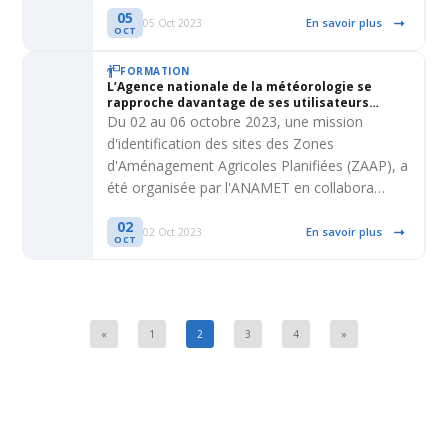
05
En savoir plus
05 Oct 2023
OCT
FORMATION
L’Agence nationale de la météorologie se
rapproche davantage de ses utilisateurs
finaux notamment le monde agricole
Du 02 au 06 octobre 2023, une mission
d'identification des sites des Zones
d'Aménagement Agricoles Planifiées (ZAAP), a
été organisée par l'ANAMET en collabora…
02
En savoir plus
02 Oct 2023
OCT
«
1
2
3
4
»